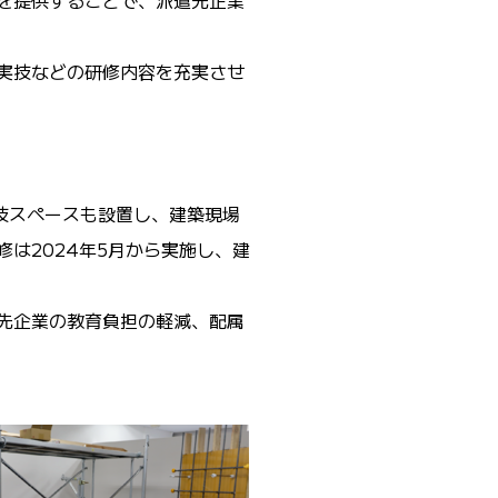
を提供することで、派遣先企業
実技などの研修内容を充実させ
技スペースも設置し、建築現場
修は
2024
年
5
月から実施し、建
先企業の教育負担の軽減、配属