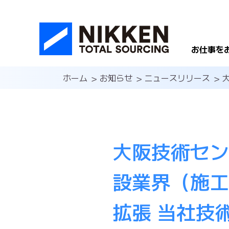
お仕事を
ホーム
お知らせ
ニュースリリース
日研で
働くフ
大阪技術セン
新卒採
設業界（施工
採用情
拡張 当社技