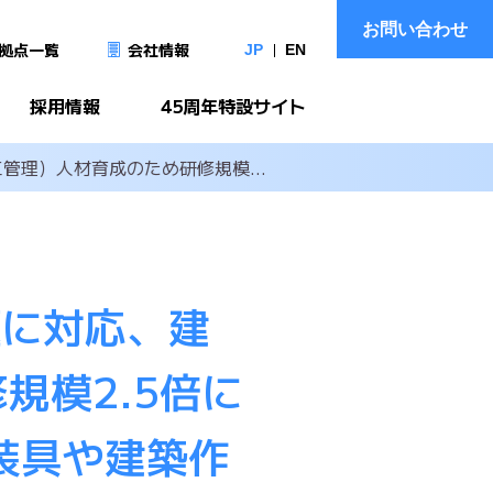
お問い合わせ
拠点一覧
会社情報
JP
EN
採用情報
45周年特設サイト
管理）人材育成のため研修規模...
る3つのファクター
新卒採用
ランドについて
キャリア採用
専門・技術職（製造、エンジニア、
題に対応、建
建設、医療・介護など）
フ・サポーターの日研
社員採用
規模2.5倍に
造企業として
営業・採用・事務・管理
装具や建築作