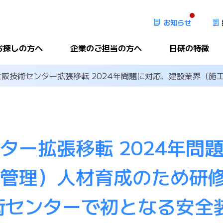
お知らせ
お探しの方へ
企業のご担当の方へ
日研の特徴
大阪技術センター拡張移転 2024年問題に対応、建設業界（施工
働くメリット
日研を選ぶメリット
日研を支え
ィールド
事業内容
私たちのブ
ター拡張移転 2024年問
用情報
対応領域
ワークライ
管理）人材育成のため研修
報
ご利用の流れ
人的資本創
術センターで初となる安全