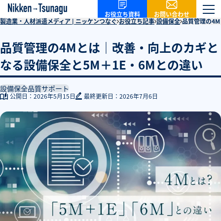
お問い合わせ
お役立ち資料
製造業・人材派遣メディア | ニッケンつなぐ
お役立ち記事
設備保全
品質管理の4M
品質管理の4Mとは｜改善・向上のカギと
なる設備保全と5M＋1E・6Mとの違い
設備保全
品質サポート
公開日：
2026年5月15日
最終更新日：
2026年7月6日