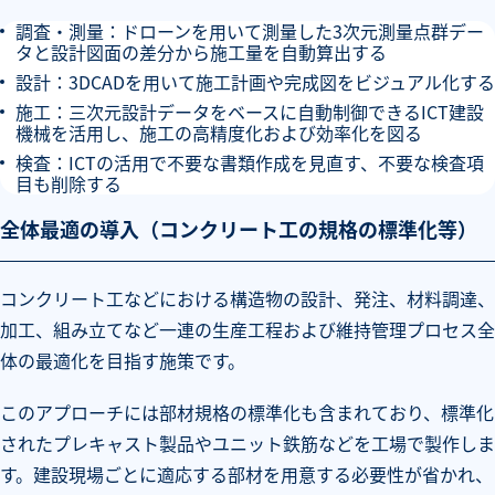
調査・測量：ドローンを用いて測量した3次元測量点群デー
タと設計図面の差分から施工量を自動算出する
設計：3DCADを用いて施工計画や完成図をビジュアル化する
施工：三次元設計データをベースに自動制御できるICT建設
機械を活用し、施工の高精度化および効率化を図る
検査：ICTの活用で不要な書類作成を見直す、不要な検査項
目も削除する
全体最適の導入（コンクリート工の規格の標準化等）
コンクリート工などにおける構造物の設計、発注、材料調達、
加工、組み立てなど一連の生産工程および維持管理プロセス全
体の最適化を目指す施策です。
このアプローチには部材規格の標準化も含まれており、標準化
されたプレキャスト製品やユニット鉄筋などを工場で製作しま
す。建設現場ごとに適応する部材を用意する必要性が省かれ、