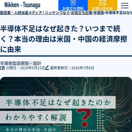
お問い合わせ
お役立ち資料
製造業・人材派遣メディア | ニッケンつなぐ
お役立ち記事
半導体
半導体不足はな
半導体不足はなぜ起きた？いつまで続
く？本当の理由は米国・中国の経済摩擦
に由来
半導体
製造
開発・設計
公開日：
2026年5月15日
最終更新日：
2026年7月8日