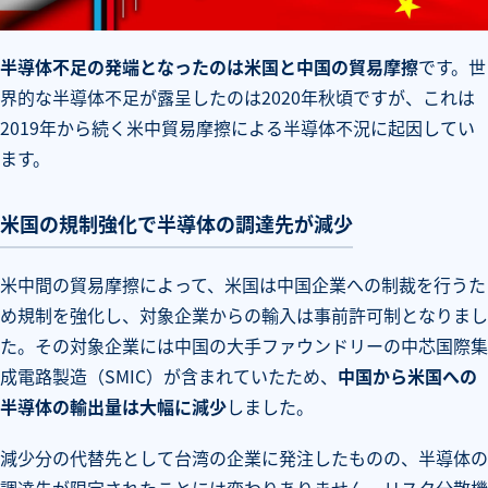
半導体不足の発端となったのは米国と中国の貿易摩擦
です。世
界的な半導体不足が露呈したのは2020年秋頃ですが、これは
2019年から続く米中貿易摩擦による半導体不況に起因してい
ます。
米国の規制強化で半導体の調達先が減少
米中間の貿易摩擦によって、米国は中国企業への制裁を行うた
め規制を強化し、対象企業からの輸入は事前許可制となりまし
た。その対象企業には中国の大手ファウンドリーの中芯国際集
成電路製造（SMIC）が含まれていたため、
中国から米国への
半導体の輸出量は大幅に減少
しました。
減少分の代替先として台湾の企業に発注したものの、半導体の
調達先が限定されたことには変わりありません。リスク分散機