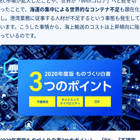
EC市場が拡大したことや、世界が「Withコロナ」へと舵を切
ったことで、
海運の集中による世界的なコンテナ不足
も顕在化
し。港湾業務に従事する人材が不足するという事態も発生して
います。こうした事情から、海上輸送のコストは上昇傾向に陥
っているのです。
2020年度版ものづくり白書3つのポイント 「DX」「不確実