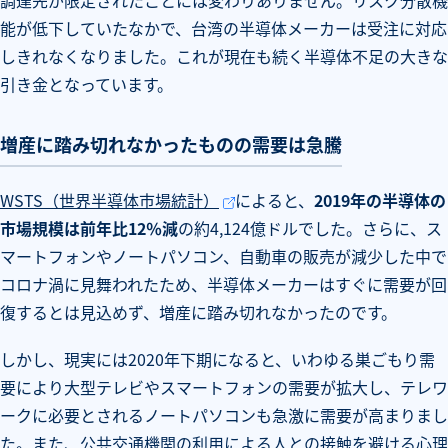
能が低下していたなかで、台湾の半導体メーカーは受注に対応
しきれなくなりました。これが現在も続く半導体不足の大きな
引き金となっています。
増産に踏み切れなかったものの需要は急騰
WSTS（世界半導体市場統計）
によると、
2019年の半導体の
市場規模は前年比12％減
の約4,124億ドルでした。さらに、ス
マートフォンやノートパソコン、自動車の販売が減少した中で
コロナ渦に見舞われたため、半導体メーカーはすぐに需要が回
復するとは見込めず、増産に踏み切れなかったのです。
しかし、現実には2020年下期になると、いわゆる巣ごもり需
要により大型テレビやスマートフォンの需要が拡大し、テレワ
ークに必要とされるノートパソコンも急激に需要が高まりまし
た。また、公共交通機関の利用による人との接触を避ける心理